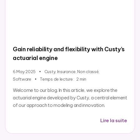
Gain reliability and flexibility with Custy’s
actuarial engine
6 May 2025
Custy
,
Insurance
,
Non classé
,
Software
Temps de lecture :
2
min
Welcome to our blog. In this article, we explore the
actuarial engine developed by Custy, a central element
of our approach to modeling and innovation.
Lire la suite