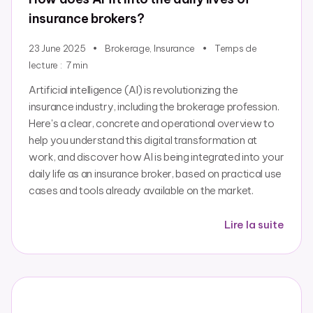
insurance brokers?
23 June 2025
Brokerage
,
Insurance
Temps de
lecture :
7
min
Artificial intelligence (AI) is revolutionizing the
insurance industry, including the brokerage profession.
Here's a clear, concrete and operational overview to
help you understand this digital transformation at
work, and discover how AI is being integrated into your
daily life as an insurance broker, based on practical use
cases and tools already available on the market.
Lire la suite