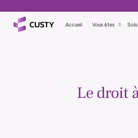
Accueil
Vous êtes
Solu
Courtier en 
Gérez votre por
restez conform
Compagnie d
Le droit à
Digitalisez vos
réinventer.
Grossiste-Di
Logiciel pour gr
assurance