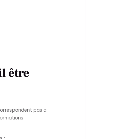
l être
 correspondent pas à
nformations
s ;