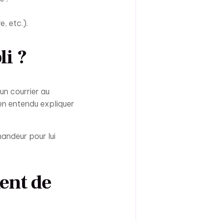
, etc.).
li ?
un courrier au
en entendu expliquer
mandeur pour lui
ent de