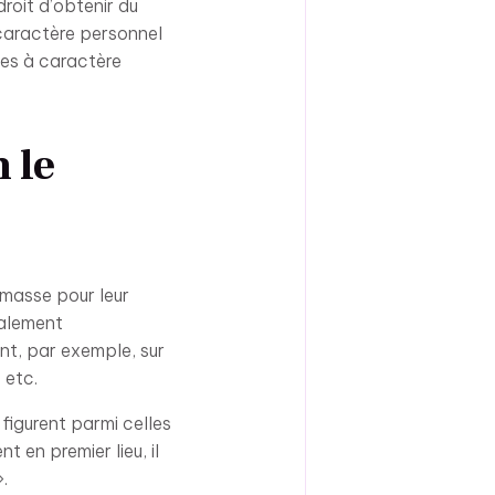
roit d’obtenir du
 caractère personnel
ées à caractère
n le
 masse pour leur
ralement
ant, par exemple, sur
 etc.
 figurent parmi celles
t en premier lieu, il
.