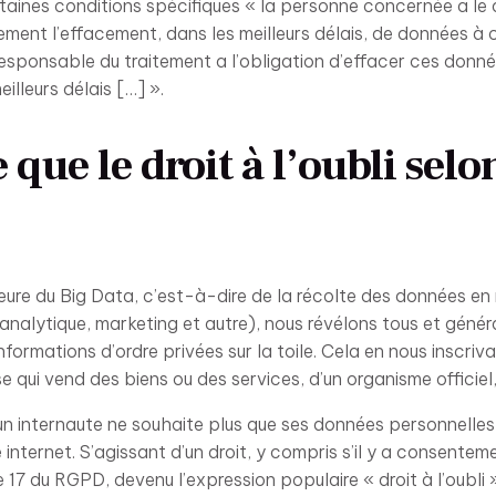
taines conditions spécifiques « la personne concernée a le d
ement l’effacement, dans les meilleurs délais, de données à
responsable du traitement a l’obligation d’effacer ces donn
illeurs délais […] ».
 que le droit à l’oubli selo
’heure du Big Data, c’est-à-dire de la récolte des données en
e (analytique, marketing et autre), nous révélons tous et géné
formations d’ordre privées sur la toile. Cela en nous inscriv
se qui vend des biens ou des services, d’un organisme officiel,
u’un internaute ne souhaite plus que ses données personnelles
internet. S’agissant d’un droit, y compris s’il y a consentemen
e 17 du RGPD, devenu l’expression populaire « droit à l’oubli »