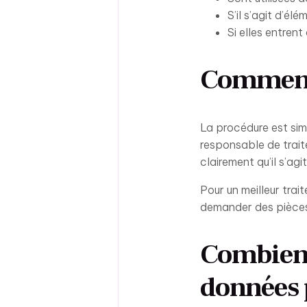
S’il s’agit d’élé
Si elles entrent
Comment 
La procédure est simp
responsable de trait
clairement qu’il s’ag
Pour un meilleur trai
demander des pièces 
Combien 
données 