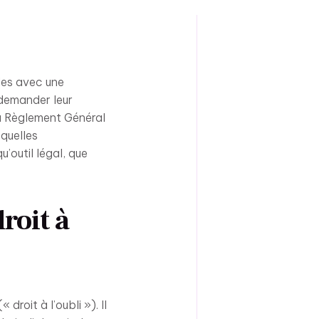
les avec une
s demander leur
du Règlement Général
quelles
’outil légal, que
roit à
droit à l’oubli »). Il