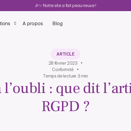
🎉✨ Notre site a fait peau neuve !
tions
A propos
Blog
assurances
Custy Ad-Hoc
ARTICLE
tefeuille, gagnez du temps, 
Digitalisez vos opérations sans tout 
28 février 2023
e.
réinventer.
Conformité
Temps de lecture :
3
min
’assurance
Custy Tailor
 l’oubli : que dit l’ar
 opérations sans tout 
Pilotez vos réseaux et distribuez à grande 
échelle.
RGPD ?
stributeur
Custy Corelo
ossiste et distributeur en 
Gestion front et back-office pour 
assurance-vie, boostée par IA
Custy Life